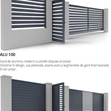
ALU 100
Gard de aluminiu modern cu profile dispuse orizontal.
Simetrie în design, ușa pietonală, poarta auto şi segmentele de gard fiind realizate
în stil unitar.