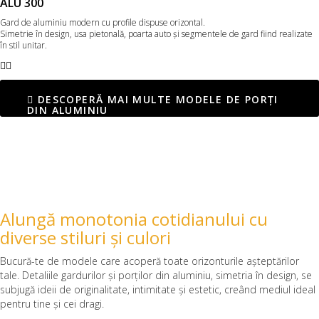
ALU 300
Gard de aluminiu modern cu profile dispuse orizontal.
Simetrie în design, usa pietonală, poarta auto şi segmentele de gard fiind realizate
în stil unitar.
DESCOPERĂ MAI MULTE MODELE DE PORȚI
DIN ALUMINIU
Alungă monotonia cotidianului cu
diverse stiluri și culori
Bucură-te de modele care acoperă toate orizonturile așteptărilor
tale. Detaliile gardurilor și porților din aluminiu, simetria în design, se
subjugă ideii de originalitate, intimitate și estetic, creând mediul ideal
pentru tine și cei dragi.