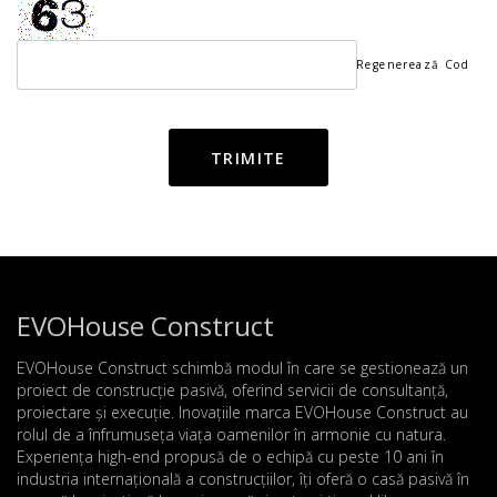
Regenerează Cod
TRIMITE
EVOHouse Construct
EVOHouse Construct schimbă modul în care se gestionează un
proiect de construcție pasivă, oferind servicii de consultanță,
proiectare și execuție. Inovațiile marca EVOHouse Construct au
rolul de a înfrumuseța viața oamenilor în armonie cu natura.
Experiența high-end propusă de o echipă cu peste 10 ani în
industria internațională a construcțiilor, îți oferă o casă pasivă în