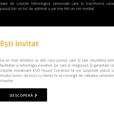
date de soluțiile tehnologice senzoriale care îți transformă casa
pasivă într-un loc de admirat și pe tine într-un om invidiat.
Ești invitat
La un mail distanță se află casa pasivă, care îți taie răsuflarea prin
facilitățile și tehnologia inovativă pe care le integrează. Îți garantăm că
soluțiile inovatoare EVO House Construct te vor surprinde plăcut și
modul nostru de lucru cu clienții te va convinge de calitatea serviciilor
noastre.
DESCOPERĂ