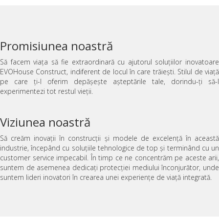
Promisiunea noastră
Să facem viața să fie extraordinară cu ajutorul soluțiilor inovatoare
EVOHouse Construct, indiferent de locul în care trăiești. Stilul de viață
pe care ți-l oferim depășește așteptările tale, dorindu-ți să-l
experimentezi tot restul vieții.
Viziunea noastră
Să creăm inovații în construcții și modele de excelență în această
industrie, începând cu soluțiile tehnologice de top și terminând cu un
customer service impecabil. În timp ce ne concentrăm pe aceste arii,
suntem de asemenea dedicați protecției mediului înconjurător, unde
suntem lideri inovatori în crearea unei experiențe de viață integrată.