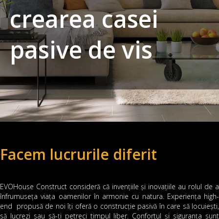
crearea casei
pasive de vis
Facem lucrurile diferit
EVOHouse Construct consideră că invențiile și inovațiile au rolul de a
înfrumuseța viața oamenilor în armonie cu natura. Experiența high-
end propusă de noi îți oferă o construcție pasivă în care să locuiești,
să lucrezi sau să-ți petreci timpul liber. Confortul și siguranța sunt